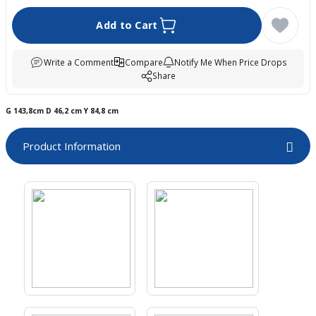
boards
Add to Cart
Write a Comment
Compare
Notify Me When Price Drops
Share
G 143,8cm D 46,2 cm Y 84,8 cm
Product Information
u