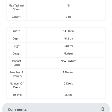
Max Teslimat
:
45
Süresi
Garanti
:
2 Yıl
Width
:
143,8 cm
Depth
:
46,2 cm
Height
:
84,8 cm
Design
:
Modern
Product
:
New Product
Label
Number of
:
1 Drawer
Drawers
Number Of
:
2 Doors
Doors
Foot Info
:
26 cm
Comments