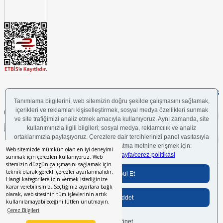
FOLLOW US
UYGULAMAMIZI İNDİRİN
Web sitemizde mümkün olan en iyi deneyimi
sunmak için çerezleri kullanıyoruz. Web
sitemizin düzgün çalışmasını sağlamak için
teknik olarak gerekli çerezler ayarlanmalıdır.
Bilgi Toplumu Hizmetleri
BGYS Politikası
Çerez Politikası
KVKK Aydınlatma Metni
Hangi kategorilere izin vermek istediğinize
karar verebilirsiniz. Seçtiğiniz ayarlara bağlı
olarak, web sitesinin tüm işlevlerinin artık
kullanılamayabileceğini lütfen unutmayın.
Her hakkı saklıdır.
© 2024 İstikbal Mobilya A.Ş.
Çerez Bilgileri