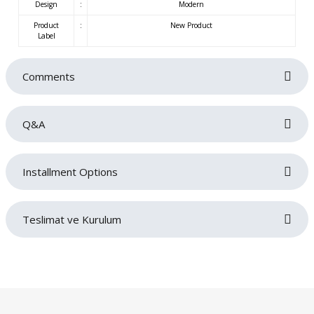
Design
:
Modern
Product
:
New Product
Label
Comments
Q&A
Be the first to review this product!
Installment Options
Write a comment
No questions have been asked about this product yet.
Teslimat ve Kurulum
Ask a Question
Siparişlerinizin gecikmeden tarafınıza teslim edilmesi bizim için oldukça
önemlidir. Teslimat sırasında sorun yaşamamanız adına adres ve iletişim
bilgilerinizi doğru ve eksiksiz bir şekilde girmeniz gerekmektedir. Ürünlerin
teslimatı ürün grubuna göre belirlenen teslimat süresi içerisinde gerçekleşecektir.
Ürün grubuna göre maksimum teslimat sürelerimiz;
Döşemeli ürün grubu 35 gün