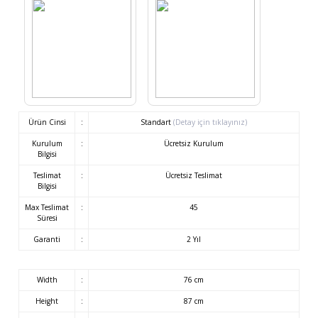
Ürün Cinsi
:
Standart
(Detay için tıklayınız)
Kurulum
:
Ücretsiz Kurulum
Bilgisi
Teslimat
:
Ücretsiz Teslimat
Bilgisi
Max Teslimat
:
45
Süresi
Garanti
:
2 Yıl
Width
:
76 cm
Height
:
87 cm