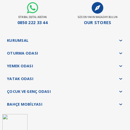
Panel ürün grubu ve baza - başlık ürünlerimizde 45 gün
Yatak ürün grubumuz ise 21 gündür.
İSTİKBAL DİJİTAL ASİSTAN
SİZE EN YAKIN MAĞAZAYI BULUN
Stokta Olan Ürünler İçin Teslim Süresi : 10-15 Gün
0850 222 33 44
OUR STORES
Teslimat ve kurulum işlemleri tamamen ücretsiz olarak tarafımızca yapılacaktır.
KURUMSAL
OTURMA ODASI
YEMEK ODASI
YATAK ODASI
ÇOCUK VE GENÇ ODASI
BAHÇE MOBİLYASI