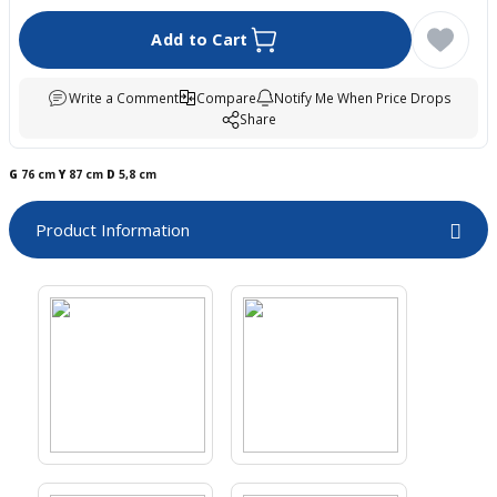
boards
Add to Cart
Write a Comment
Compare
Notify Me When Price Drops
Share
G
76 cm
Y
87 cm
D
5,8 cm
Product Information
u