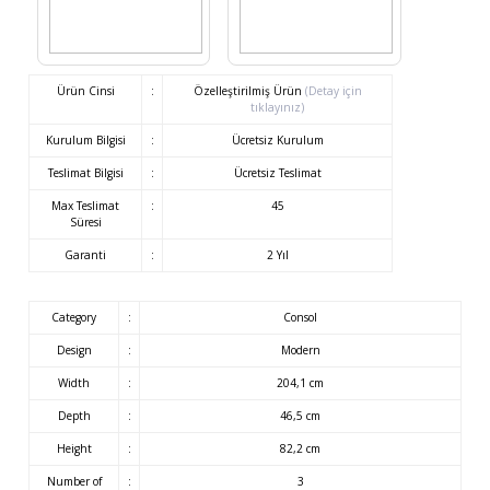
Ürün Cinsi
:
Özelleştirilmiş Ürün
(Detay için
tıklayınız)
Kurulum Bilgisi
:
Ücretsiz Kurulum
Teslimat Bilgisi
:
Ücretsiz Teslimat
Max Teslimat
:
45
Süresi
Garanti
:
2 Yıl
Category
:
Consol
Design
:
Modern
Width
:
204,1 cm
Depth
:
46,5 cm
Height
:
82,2 cm
Number of
:
3