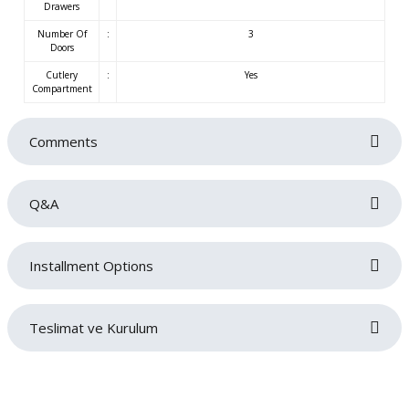
Drawers
Number Of
:
3
Doors
Cutlery
:
Yes
Compartment
Comments
Q&A
Be the first to review this product!
Installment Options
Write a comment
No questions have been asked about this product yet.
Teslimat ve Kurulum
Ask a Question
Siparişlerinizin gecikmeden tarafınıza teslim edilmesi bizim için oldukça
önemlidir. Teslimat sırasında sorun yaşamamanız adına adres ve iletişim
bilgilerinizi doğru ve eksiksiz bir şekilde girmeniz gerekmektedir. Ürünlerin