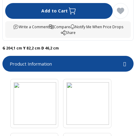
boards
Add to Cart
Write a Comment
Compare
Notify Me When Price Drops
Share
G
204,1 cm
Y
82,2 cm
D
46,2 cm
Product Information
u