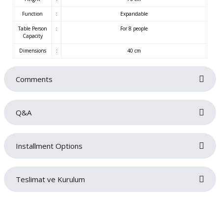
Function
:
Expandable
Table Person
:
For 8 people
Capacity
Dimensions
:
40 cm
Comments
Q&A
Be the first to review this product!
Installment Options
Write a comment
No questions have been asked about this product yet.
Teslimat ve Kurulum
Ask a Question
Siparişlerinizin gecikmeden tarafınıza teslim edilmesi bizim için oldukça
önemlidir. Teslimat sırasında sorun yaşamamanız adına adres ve iletişim
bilgilerinizi doğru ve eksiksiz bir şekilde girmeniz gerekmektedir. Ürünlerin