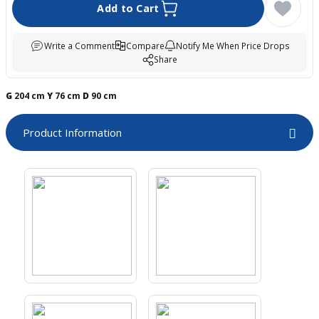
Add to Cart
boards
Write a Comment
Compare
Notify Me When Price Drops
Share
G
204 cm
Y
76 cm
D
90 cm
Product Information
u