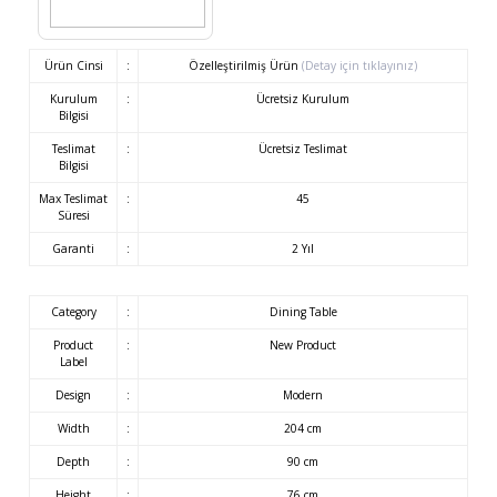
Ürün Cinsi
:
Özelleştirilmiş Ürün
(Detay için tıklayınız)
Kurulum
:
Ücretsiz Kurulum
Bilgisi
Teslimat
:
Ücretsiz Teslimat
Bilgisi
Max Teslimat
:
45
Süresi
Garanti
:
2 Yıl
Category
:
Dining Table
Product
:
New Product
Label
Design
:
Modern
Width
:
204 cm
Depth
:
90 cm
Height
:
76 cm