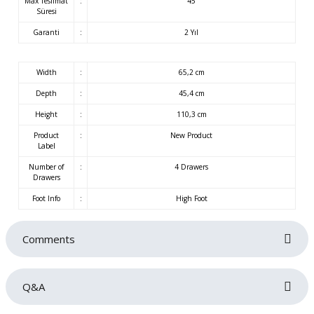
Max Teslimat
:
45
Süresi
Garanti
:
2 Yıl
Width
:
65,2 cm
Depth
:
45,4 cm
Height
:
110,3 cm
Product
:
New Product
Label
Number of
:
4 Drawers
Drawers
Foot Info
:
High Foot
Comments
Q&A
Be the first to review this product!