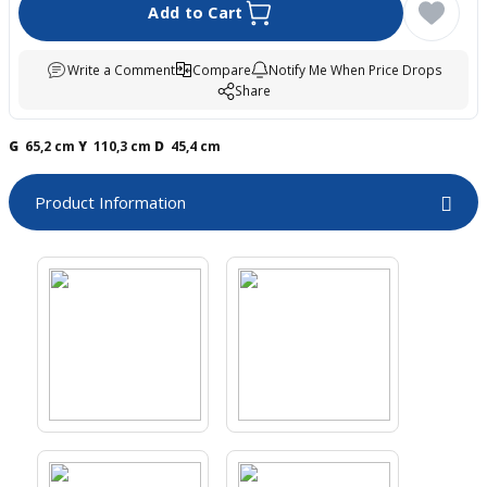
Add to Cart
boards
Write a Comment
Compare
Notify Me When Price Drops
Share
G
65,2 cm
Y
110,3 cm
D
45,4 cm
Product Information
u