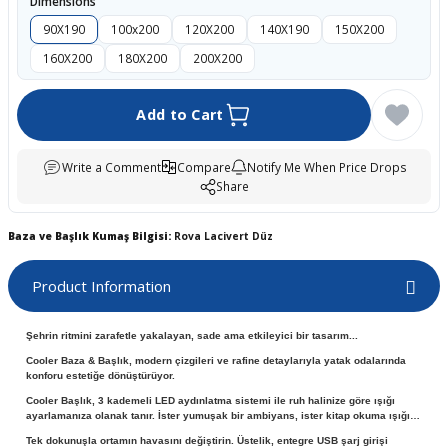
Dimensions
boards
90X190
100x200
120X200
140X190
150X200
160X200
180X200
200X200
Add to Cart
Write a Comment
Compare
Notify Me When Price Drops
Share
Baza ve Başlık Kumaş Bilgisi:
Rova Lacivert Düz
u
Product Information
Şehrin ritmini zarafetle yakalayan, sade ama etkileyici bir tasarım...
Cooler Baza & Başlık, modern çizgileri ve rafine detaylarıyla yatak odalarında
konforu estetiğe dönüştürüyor.
Cooler Başlık, 3 kademeli LED aydınlatma sistemi ile ruh halinize göre ışığı
ayarlamanıza olanak tanır. İster yumuşak bir ambiyans, ister kitap okuma ışığı…
Tek dokunuşla ortamın havasını değiştirin. Üstelik, entegre USB şarj girişi