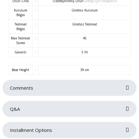
Ürün Cinsi
:
Özelleştirilmiş Ürün
(Detay için tıklayınız)
Kurulum
:
Ücretsiz Kurulum
Bilgisi
Teslimat
:
Ücretsiz Teslimat
Bilgisi
Max Teslimat
:
45
Süresi
Garanti
:
5 Yıl
Base Height
:
39 cm
Comments
Q&A
Be the first to review this product!
Installment Options
Write a comment
No questions have been asked about this product yet.